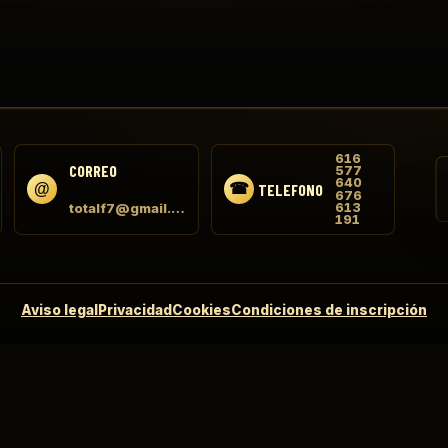
616
CORREO
577
640
TELEFONO
676
totalf7@gmail.com
613
191
Aviso legal
Privacidad
Cookies
Condiciones de inscripción