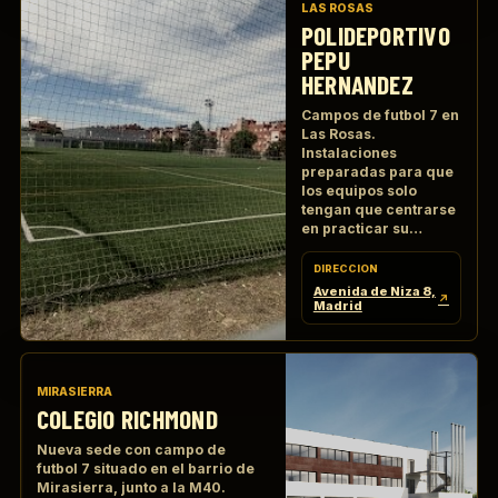
LAS ROSAS
POLIDEPORTIVO
PEPU
HERNANDEZ
Campos de futbol 7 en
Las Rosas.
Instalaciones
preparadas para que
los equipos solo
tengan que centrarse
en practicar su
deporte favorito.
DIRECCION
Avenida de Niza 8,
↗
Madrid
MIRASIERRA
COLEGIO RICHMOND
Nueva sede con campo de
futbol 7 situado en el barrio de
Mirasierra, junto a la M40.