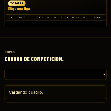
TOTALF7
Elige una liga
#
EQUIPO
PTS
PJ
G
E
P
GF-GC
DG
FORMA
COPAS
CUADRO DE COMPETICION.
Cargando cuadro.