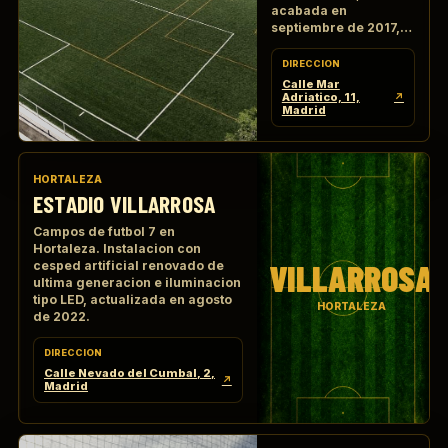
acabada en
septiembre de 2017,
con 2 campos de
futbol 7 de cesped
DIRECCION
artificial de ultima
Calle Mar
generacion.
Adriatico, 11,
↗
Madrid
HORTALEZA
ESTADIO VILLARROSA
Campos de futbol 7 en
Hortaleza. Instalacion con
VILLARROSA
cesped artificial renovado de
ultima generacion e iluminacion
tipo LED, actualizada en agosto
HORTALEZA
de 2022.
DIRECCION
Calle Nevado del Cumbal, 2,
↗
Madrid