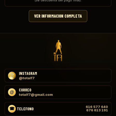
(se descuenta del pago final).
VER INFORMACION COMPLETA
INSTAGRAM
@totalf7
CORREO
totalf7@gmail.com
616 577 640
TELEFONO
676 613 191