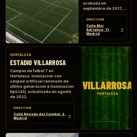
acabada en
septiembre de 2017,
con 2 campos de
futbol 7 de cesped
DIRECCION
artificial de ultima
Calle Mar
generacion.
Adriatico, 11,
↗
Madrid
HORTALEZA
ESTADIO VILLARROSA
Campos de futbol 7 en
Hortaleza. Instalacion con
VILLARROSA
cesped artificial renovado de
ultima generacion e iluminacion
tipo LED, actualizada en agosto
HORTALEZA
de 2022.
DIRECCION
Calle Nevado del Cumbal, 2,
↗
Madrid