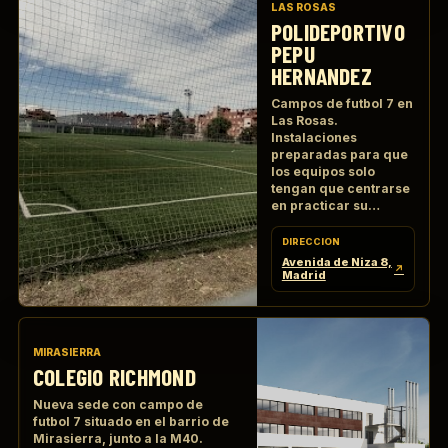
LAS ROSAS
POLIDEPORTIVO
PEPU
HERNANDEZ
Campos de futbol 7 en
Las Rosas.
Instalaciones
preparadas para que
los equipos solo
tengan que centrarse
en practicar su
deporte favorito.
DIRECCION
Avenida de Niza 8,
↗
Madrid
MIRASIERRA
COLEGIO RICHMOND
Nueva sede con campo de
futbol 7 situado en el barrio de
Mirasierra, junto a la M40.