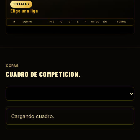
TOTALF7
Elige una liga
#
EQUIPO
PTS
PJ
G
E
P
GF-GC
DG
FORMA
COPAS
CUADRO DE COMPETICION.
Cargando cuadro.