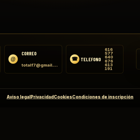
616
CORREO
577
640
TELEFONO
676
totalf7@gmail.com
613
191
Aviso legal
Privacidad
Cookies
Condiciones de inscripción